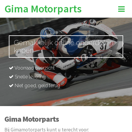
Gima Motorparts
Gemakkelijk online onderdelen
kopen
Voorraad overzicht
Snelle levering
Niet goed, geld terug
Gima Motorparts
Bij Gimamotorparts kunt u terecht voor: