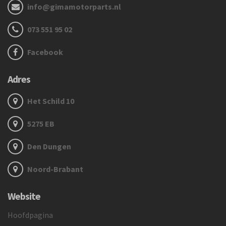
info@gimamotorparts.nl
073 551 95 02
Facebook
Adres
Het Schild 10
5275 EB
Den Dungen
Noord-Brabant
Website
Hoofdpagina