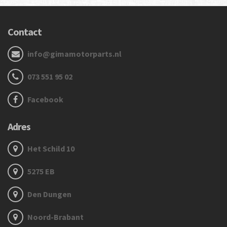
Contact
info@gimamotorparts.nl
073 551 95 02
Facebook
Adres
Het Schild 10
5275 EB
Den Dungen
Noord-Brabant